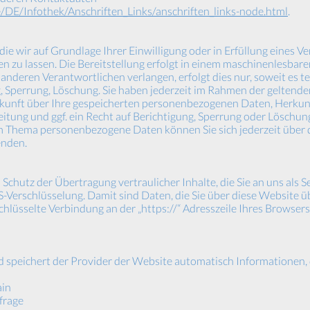
/DE/Infothek/Anschriften_Links/anschriften_links-node.html
.
die wir auf Grundlage Ihrer Einwilligung oder in Erfüllung eines V
n zu lassen. Die Bereitstellung erfolgt in einem maschinenlesbaren
nderen Verantwortlichen verlangen, erfolgt dies nur, soweit es te
g, Sperrung, Löschung. Sie haben jederzeit im Rahmen der gelten
skunft über Ihre gespeicherten personenbezogenen Daten, Herkun
tung und ggf. ein Recht auf Berichtigung, Sperrung oder Löschung
m Thema personenbezogene Daten können Sie sich jederzeit über 
enden.
chutz der Übertragung vertraulicher Inhalte, die Sie an uns als S
-Verschlüsselung. Damit sind Daten, die Sie über diese Website übe
schlüsselte Verbindung an der „https://“ Adresszeile Ihres Browse
d speichert der Provider der Website automatisch Informationen,
ain
frage