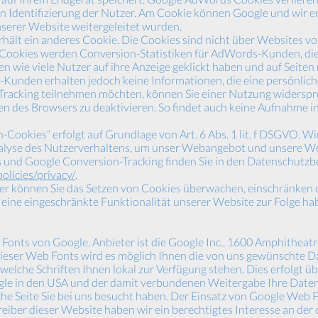
n Identifizierung der Nutzer. Am Cookie können Google und wir er
nserer Website weitergeleitet wurden.
ält ein anderes Cookie. Die Cookies sind nicht über Websites
-Cookies werden Conversion-Statistiken für AdWords-Kunden, die
n wie viele Nutzer auf ihre Anzeige geklickt haben und auf Seiten
Kunden erhalten jedoch keine Informationen, die eine persönliche
Tracking teilnehmen möchten, können Sie einer Nutzung widerspre
en des Browsers zu deaktivieren. So findet auch keine Aufnahme i
Cookies” erfolgt auf Grundlage von Art. 6 Abs. 1 lit. f DSGVO. Wi
Analyse des Nutzerverhaltens, um unser Webangebot und unsere W
 und Google Conversion-Tracking finden Sie in den Datenschut
olicies/privacy/
.
können Sie das Setzen von Cookies überwachen, einschränken o
eine eingeschränkte Funktionalität unserer Website zur Folge ha
onts von Google. Anbieter ist die Google Inc., 1600 Amphitheat
ieser Web Fonts wird es möglich Ihnen die von uns gewünschte D
welche Schriften Ihnen lokal zur Verfügung stehen. Dies erfolgt 
gle in den USA und der damit verbundenen Weitergabe Ihre Daten
he Seite Sie bei uns besucht haben. Der Einsatz von Google Web F
etreiber dieser Website haben wir ein berechtigtes Interesse an de