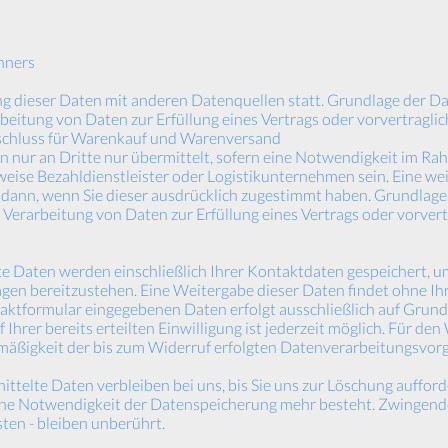
hners
 dieser Daten mit anderen Datenquellen statt. Grundlage der Dat
arbeitung von Daten zur Erfüllung eines Vertrags oder vorvertragl
schluss für Warenkauf und Warenversand
nur an Dritte nur übermittelt, sofern eine Notwendigkeit im Ra
sweise Bezahldienstleister oder Logistikunternehmen sein. Eine w
r dann, wenn Sie dieser ausdrücklich zugestimmt haben. Grundlage
die Verarbeitung von Daten zur Erfüllung eines Vertrags oder vorv
e Daten werden einschließlich Ihrer Kontaktdaten gespeichert, u
en bereitzustehen. Eine Weitergabe dieser Daten findet ohne Ihre
aktformular eingegebenen Daten erfolgt ausschließlich auf Grundla
f Ihrer bereits erteilten Einwilligung ist jederzeit möglich. Für de
tmäßigkeit der bis zum Widerruf erfolgten Datenverarbeitungsvor
telte Daten verbleiben bei uns, bis Sie uns zur Löschung aufforde
ine Notwendigkeit der Datenspeicherung mehr besteht. Zwingend
en - bleiben unberührt.