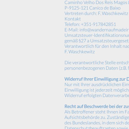
Caminho Velho Dos Reis Magos 
P-9125-121 Canico de Baixo
Vertreten durch: F. Waschkewitz
Kontakt
Telefon: +351-917842851
E-Mail: info@wandernaufmadeir
Umsatzsteuer-Identifikationsn
gemäß §27 a Umsatzsteuergese
Verantwortlich für den Inhalt nac
F. Waschkewitz
Die verantwortliche Stelle ents
personenbezogenen Daten (z.B. 
Widerruf Ihrer Einwilligung zur
Nur mit Ihrer ausdrücklichen Ein
Einwilligung ist jederzeit mögli
Widerruf erfolgten Datenverarbe
Recht auf Beschwerde bei der z
Als Betroffener steht Ihnen im F
Aufsichtsbehörde zu. Zuständige
des Bundeslandes, in dem sich de
Datenschutzbeauftragten sowie