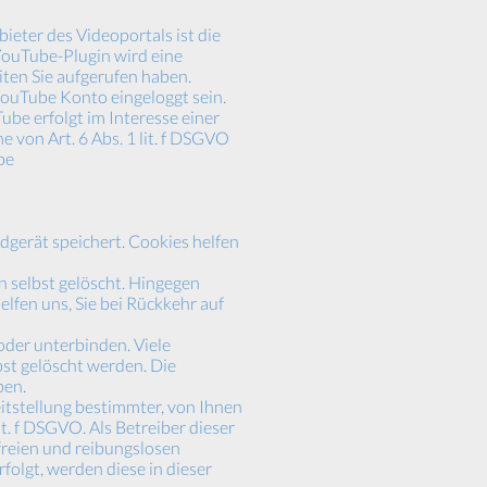
eter des Videoportals ist die
 YouTube-Plugin wird eine
iten Sie aufgerufen haben.
 YouTube Konto eingeloggt sein.
be erfolgt im Interesse einer
 von Art. 6 Abs. 1 lit. f DSGVO
be
dgerät speichert. Cookies helfen
n selbst gelöscht. Hingegen
elfen uns, Sie bei Rückkehr auf
der unterbinden. Viele
st gelöscht werden. Die
ben.
tstellung bestimmter, von Ihnen
t. f DSGVO. Als Betreiber dieser
freien und reibungslosen
folgt, werden diese in dieser