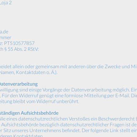
Loja 2
a.de
ummer
tz: PT510577857
h § 55 Abs. 2 RStV:
cheidet allein oder gemeinsam mit anderen über die Zwecke und Mi
Namen, Kontaktdaten o. Ä.).
 Datenverarbeitung
willigung sind einige Vorgänge der Datenverarbeitung möglich. Ein 
ch. Für den Widerruf genügt eine formlose Mitteilung per E-Mail. D
itung bleibt vom Widerruf unberührt.
uständigen Aufsichtsbehörde
alle eines datenschutzrechtlichen Verstoßes ein Beschwerderecht 
 Aufsichtsbehörde bezüglich datenschutzrechtlicher Fragen ist 
r Sitz unseres Unternehmens befindet. Der folgende Link stellt ein
 deren Kontaktdaten