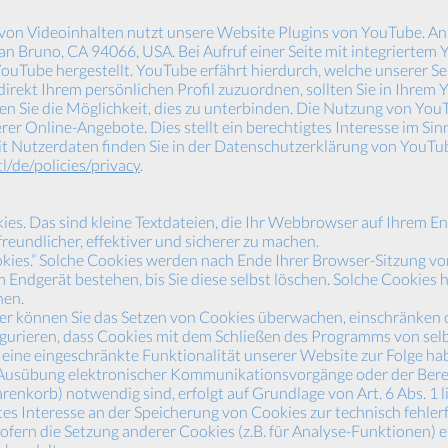
von Videoinhalten nutzt unsere Website Plugins von YouTube. Anbi
an Bruno, CA 94066, USA. Bei Aufruf einer Seite mit integriertem
ouTube hergestellt. YouTube erfährt hierdurch, welche unserer Se
irekt Ihrem persönlichen Profil zuzuordnen, sollten Sie in Ihrem
 Sie die Möglichkeit, dies zu unterbinden. Die Nutzung von YouTu
r Online-Angebote. Dies stellt ein berechtigtes Interesse im Sinne
t Nutzerdaten finden Sie in der Datenschutzerklärung von YouTu
l/de/policies/privacy
.
s. Das sind kleine Textdateien, die Ihr Webbrowser auf Ihrem En
reundlicher, effektiver und sicherer zu machen.
okies.” Solche Cookies werden nach Ende Ihrer Browser-Sitzung vo
 Endgerät bestehen, bis Sie diese selbst löschen. Solche Cookies h
nen.
können Sie das Setzen von Cookies überwachen, einschränken o
gurieren, dass Cookies mit dem Schließen des Programms von selb
eine eingeschränkte Funktionalität unserer Website zur Folge ha
 Ausübung elektronischer Kommunikationsvorgänge oder der Berei
enkorb) notwendig sind, erfolgt auf Grundlage von Art. 6 Abs. 1 li
es Interesse an der Speicherung von Cookies zur technisch fehler
ofern die Setzung anderer Cookies (z.B. für Analyse-Funktionen) er