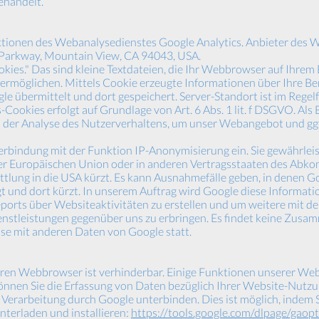
ehandelt.
ionen des Webanalysedienstes Google Analytics. Anbieter des We
 Parkway, Mountain View, CA 94043, USA.
ies." Das sind kleine Textdateien, die Ihr Webbrowser auf Ihrem 
ermöglichen. Mittels Cookie erzeugte Informationen über Ihre B
e übermittelt und dort gespeichert. Server-Standort ist im Regelf
Cookies erfolgt auf Grundlage von Art. 6 Abs. 1 lit. f DSGVO. Als
an der Analyse des Nutzerverhaltens, um unser Webangebot und gg
erbindung mit der Funktion IP-Anonymisierung ein. Sie gewährleis
der Europäischen Union oder in anderen Vertragsstaaten des Ab
tlung in die USA kürzt. Es kann Ausnahmefälle geben, in denen Go
gt und dort kürzt. In unserem Auftrag wird Google diese Informat
orts über Websiteaktivitäten zu erstellen und um weitere mit d
nstleistungen gegenüber uns zu erbringen. Es findet keine Zus
sse mit anderen Daten von Google statt.
hren Webbrowser ist verhinderbar. Einige Funktionen unserer We
nnen Sie die Erfassung von Daten bezüglich Ihrer Website-Nutzung
Verarbeitung durch Google unterbinden. Dies ist möglich, indem S
nterladen und installieren:
https://tools.google.com/dlpage/gaop