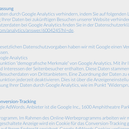
fassung
aten durch Google Analytics verhindern, indem Sie auf folgenden L
g Ihrer Daten bei zukünftigen Besuchen unserer Website verhinder
zerdaten bei Google Analytics finden Sie in der Datenschutzerkl
.com/analytics/answer/6004245?hl=de
.
 gesetzlichen Datenschutzvorgaben haben wir mit Google einen Ver
ssen.
gle Analytics
ktion “demografische Merkmale” von Google Analytics. Mit ihr las
nd Interessen der Seitenbesucher enthalten. Diese Daten stamme
esucherdaten von Drittanbietern. Eine Zuordnung der Daten zu e
Funktion jederzeit deaktivieren. Dies ist über die Anzeigeneinste
ssung Ihrer Daten durch Google Analytics, wie im Punkt “Widerspr
nversion-Tracking
e AdWords. Anbieter ist die Google Inc., 1600 Amphitheatre Pa
rogramm. Im Rahmen des Online-Werbeprogramms arbeiten wir mi
geschaltete Anzeige wird ein Cookie für das Conversion-Tracking g
 auf Ihrem Endgerät speichert. Google AdWords Cookies verlieren 